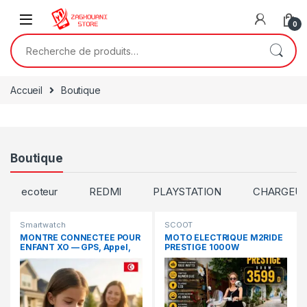
0
Accueil
Boutique
Boutique
ecoteur
REDMI
PLAYSTATION
CHARGEUR
Smartwatch
SCOOT
MONTRE CONNECTÉE POUR
MOTO ÉLECTRIQUE M2RIDE
ENFANT XO — GPS, Appel,
PRESTIGE 1000W
Caméra