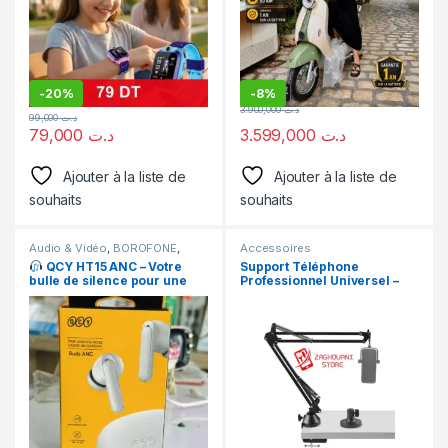
-
20%
-
8%
3.900,000
د.ت
99,000
د.ت
79,000
د.ت
3.599,000
د.ت
Ajouter à la liste de
Ajouter à la liste de
souhaits
souhaits
Audio & Vidéo
,
BOROFONE
,
Accessoires
BOROFONE
,
CASQUE
,
ecoteur
QCY HT15 ANC – Votre
Support Téléphone
bulle de silence pour une
Professionnel Universel –
expérience sonore
Bras Articulé
exceptionnelle