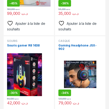
-
45%
-
36%
180,000
د.ت
55,000
د.ت
99,000
د.ت
35,000
د.ت
Ajouter à la liste de
Ajouter à la liste de
souhaits
souhaits
SOURIS
CASQUE
Souris gamer R8 1638
Gaming Headphone JSX-
902
-
30%
-
34%
60,000
د.ت
120,000
د.ت
42,000
د.ت
79,000
د.ت