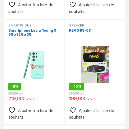
Ajouter à la liste de
Ajouter à la liste de
souhaits
souhaits
SMARTPHONE
SPEAKER
Smartphone Lesia Young 9
REVO RS-03
6Go 32Go 3G
-
5%
-
10%
230,000
د.ت
220,000
د.ت
219,000
د.ت
199,000
د.ت
Ajouter à la liste de
Ajouter à la liste de
souhaits
souhaits