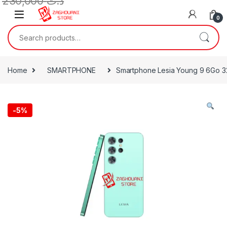
230,000
د.ت
0
Home
SMARTPHONE
Smartphone Lesia Young 9 6Go 
-
5%