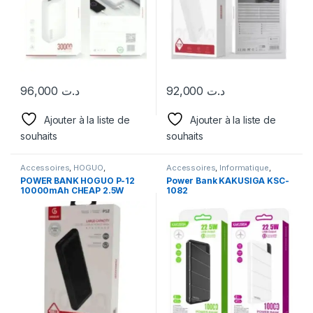
96,000
د.ت
92,000
د.ت
Ajouter à la liste de
Ajouter à la liste de
souhaits
souhaits
Accessoires
,
HOGUO
,
Accessoires
,
Informatique
,
Informatique
,
POWER BANK
KAKUSIGA
,
POWER BANK
POWER BANK HOGUO P-12
Power Bank KAKUSIGA KSC-
10000mAh CHEAP 2.5W
1082