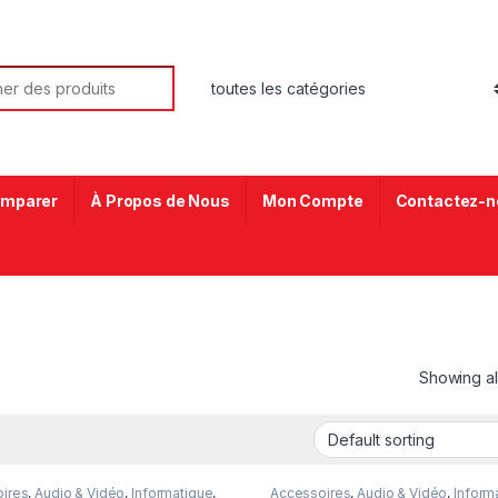
mparer
À Propos de Nous
Mon Compte
Contactez-n
Showing all
ires
,
Audio & Vidéo
,
Informatique
,
Accessoires
,
Audio & Vidéo
,
Inform