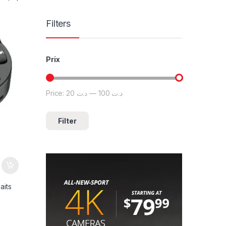
Filters
Prix
Price:
د.ت 20
—
د.ت 100
Filter
aits