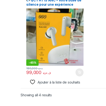
QCY HT15 ANC – Votre bulle de
silence pour une expérience
sonore exceptionnelle
-
45%
180,000
د.ت
99,000
د.ت
Ajouter à la liste de souhaits
Showing all 4 results