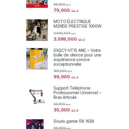
99,000
د.ت
79,000
د.ت
MOTO ÉLECTRIQUE
M2RIDE PRESTIGE 1000W
3.900,000
د.ت
3.599,000
د.ت
QCY HT15 ANC – Votre
bulle de silence pour une
expérience sonore
exceptionnelle
180,000
د.ت
99,000
د.ت
Support Téléphone
Professionnel Universel –
Bras Articulé
55,000
د.ت
35,000
د.ت
Souris gamer R8 1638
60,000
د.ت