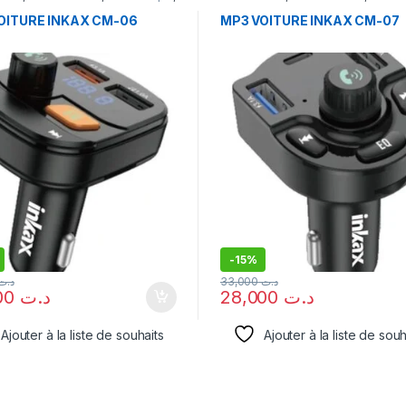
MP3
INKAX
,
MP3
OITURE INKAX CM-06
MP3 VOITURE INKAX CM-07
-
15%
د.ت
33,000
د.ت
26,000
د.ت
28,000
د.ت
Ajouter à la liste de souhaits
Ajouter à la liste de souh