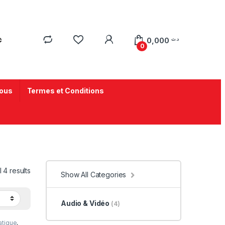
0,000
د.ت
0
ous
Termes et Conditions
 4 results
Show All Categories
Audio & Vidéo
(4)
atique
,