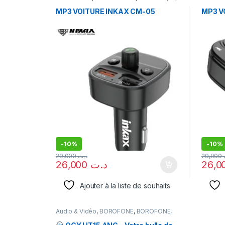
INKAX
,
MP3
INKAX
,
MP3 VOITURE INKAX CM-05
MP3 V
-
10%
-
10%
29,000
د.ت
29,000
26,000
د.ت
Ajouter à la liste de souhaits
Audio & Vidéo
,
BOROFONE
,
BOROFONE
,
CASQUE
,
ecoteur