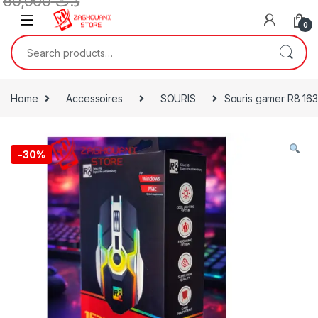
60,000
د.ت
0
Home
Accessoires
SOURIS
Souris gamer R8 16
-
30%