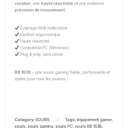
curseur
, une
haute réactivité
et une meilleure
précision de mouvement
.
Éclairage RGB multicolore
Confort ergonomique
Haute réactivité
Compatible PC (Windows)
Plug & play, sans pilote
R8 1638
– une souris gaming fiable, performante et
stylée pour tous les joueurs !
Category:
SOURIS
Tags:
équipement gamer
,
souris
,
souris gaming
,
souris PC
,
souris R8 1638
,