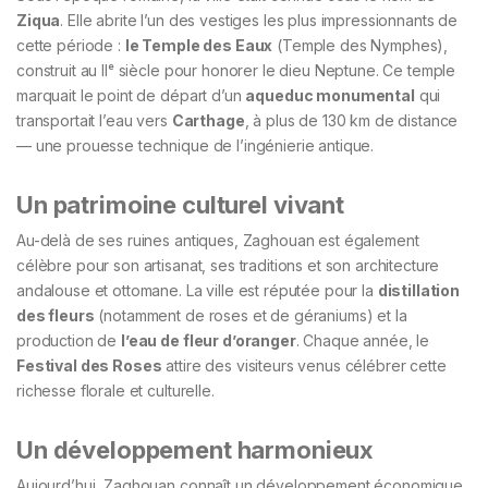
Ziqua
. Elle abrite l’un des vestiges les plus impressionnants de
cette période :
le Temple des Eaux
(Temple des Nymphes),
construit au IIᵉ siècle pour honorer le dieu Neptune. Ce temple
marquait le point de départ d’un
aqueduc monumental
qui
transportait l’eau vers
Carthage
, à plus de 130 km de distance
— une prouesse technique de l’ingénierie antique.
Un patrimoine culturel vivant
Au-delà de ses ruines antiques, Zaghouan est également
célèbre pour son artisanat, ses traditions et son architecture
andalouse et ottomane. La ville est réputée pour la
distillation
des fleurs
(notamment de roses et de géraniums) et la
production de
l’eau de fleur d’oranger
. Chaque année, le
Festival des Roses
attire des visiteurs venus célébrer cette
richesse florale et culturelle.
Un développement harmonieux
Aujourd’hui, Zaghouan connaît un développement économique