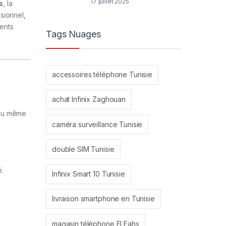
17 juillet 2025
s
, la
sionnel,
ients
Tags Nuages
accessoires téléphone Tunisie
achat Infinix Zaghouan
 ou même
caméra surveillance Tunisie
double SIM Tunisie
é.
Infinix Smart 10 Tunisie
livraison smartphone en Tunisie
magasin téléphone El Fahs