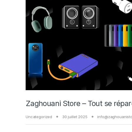
Zaghouani Store – Tout se répar
Uncategorized
30 juillet 2025
info@zaghouanist