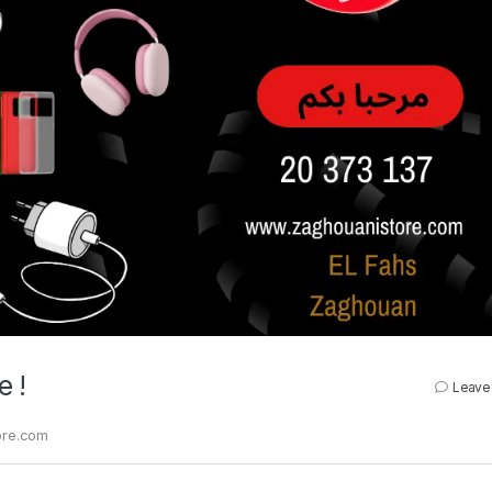
e !
Leave
ore.com