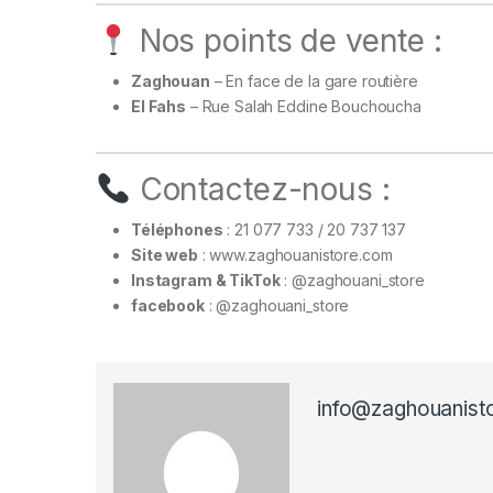
Nos points de vente :
Zaghouan
– En face de la gare routière
El Fahs
– Rue Salah Eddine Bouchoucha
Contactez-nous :
Téléphones
: 21 077 733 / 20 737 137
Site web
:
www.zaghouanistore.com
Instagram & TikTok
: @zaghouani_store
facebook
: @zaghouani_store
info@zaghouanist