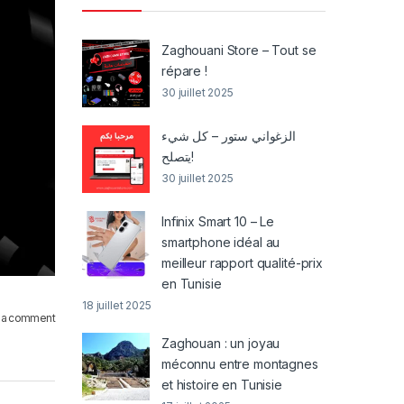
Zaghouani Store – Tout se
répare !
30 juillet 2025
الزغواني ستور – كل شيء
يتصلح!
30 juillet 2025
Infinix Smart 10 – Le
smartphone idéal au
meilleur rapport qualité-prix
en Tunisie
18 juillet 2025
 a comment
Zaghouan : un joyau
méconnu entre montagnes
et histoire en Tunisie