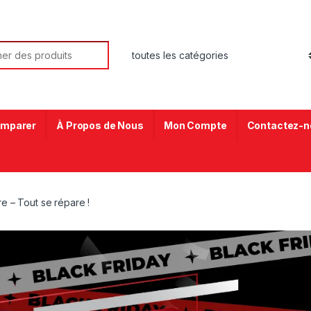
mparer
À Propos de Nous
Mon Compte
Contactez-n
e – Tout se répare !