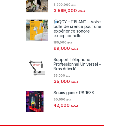
3.900,000
د.ت
3.599,000
د.ت
QCY HT15 ANC – Votre
bulle de silence pour une
expérience sonore
exceptionnelle
180,000
د.ت
99,000
د.ت
Support Téléphone
Professionnel Universel –
Bras Articulé
55,000
د.ت
35,000
د.ت
Souris gamer R8 1638
60,000
د.ت
42,000
د.ت