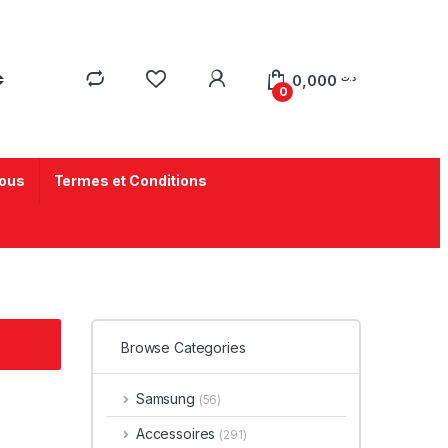
0,000
د.ت
0
ous
Termes et Conditions
Browse Categories
Samsung
(56)
Accessoires
(291)