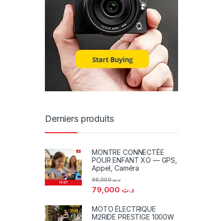
Derniers produits
MONTRE CONNECTÉE
POUR ENFANT XO — GPS,
Appel, Caméra
99,000
د.ت
79,000
د.ت
MOTO ÉLECTRIQUE
M2RIDE PRESTIGE 1000W