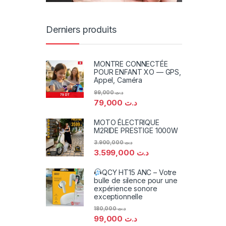
Derniers produits
MONTRE CONNECTÉE
POUR ENFANT XO — GPS,
Appel, Caméra
99,000
د.ت
79,000
د.ت
MOTO ÉLECTRIQUE
M2RIDE PRESTIGE 1000W
3.900,000
د.ت
3.599,000
د.ت
QCY HT15 ANC – Votre
bulle de silence pour une
expérience sonore
exceptionnelle
180,000
د.ت
99,000
د.ت