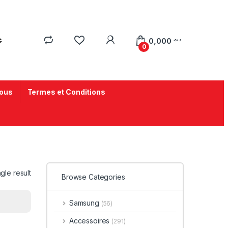
0,000
د.ت
0
ous
Termes et Conditions
gle result
Browse Categories
Samsung
(56)
Accessoires
(291)