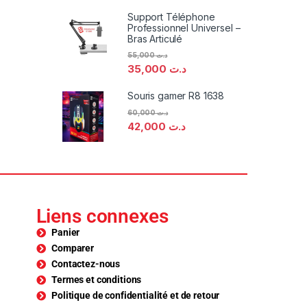
Support Téléphone
Professionnel Universel –
Bras Articulé
55,000
د.ت
35,000
د.ت
Souris gamer R8 1638
60,000
د.ت
42,000
د.ت
Liens connexes
Panier
Comparer
Contactez-nous
Termes et conditions
Politique de confidentialité et de retour