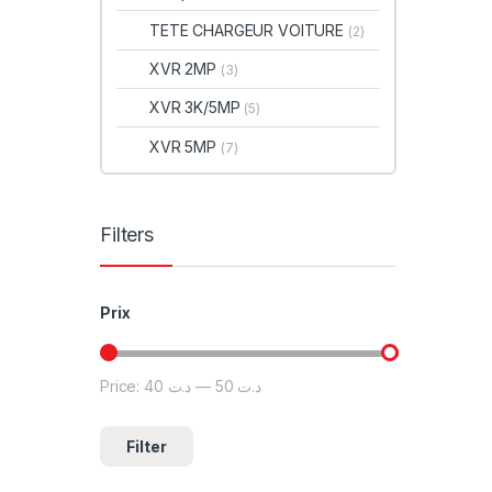
TETE CHARGEUR VOITURE
(2)
XVR 2MP
(3)
XVR 3K/5MP
(5)
XVR 5MP
(7)
Filters
Prix
Price:
د.ت 40
—
د.ت 50
Filter