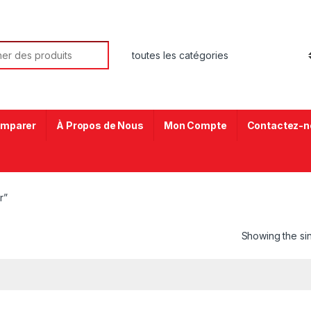
mparer
À Propos de Nous
Mon Compte
Contactez-n
r”
Showing the sin