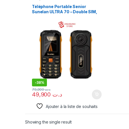
Téléphone Portable Senior
Sunelan ULTRA 70 – Double SIM,
Gros Boutons, Bouton SOS,
Lampe Torche, Power Bank
-
38%
79,900
د.ت
49,900
د.ت
Ajouter à la liste de souhaits
Showing the single result