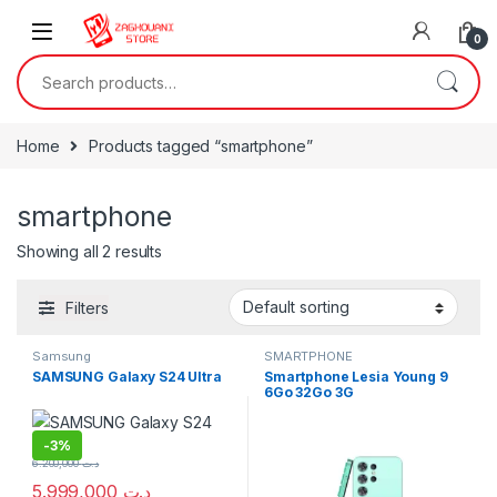
0
Home
Products tagged “smartphone”
smartphone
Showing all 2 results
Filters
Samsung
SMARTPHONE
SAMSUNG Galaxy S24 Ultra
Smartphone Lesia Young 9
6Go 32Go 3G
-
3%
6.200,000
د.ت
5.999,000
د.ت