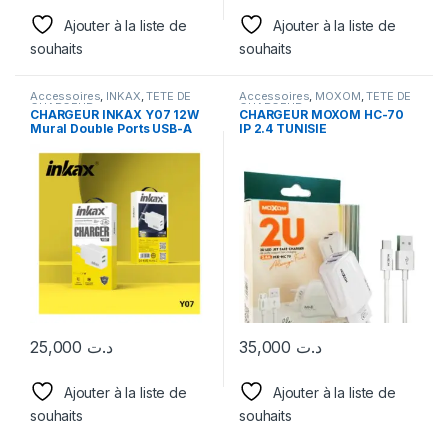
Ajouter à la liste de
Ajouter à la liste de
souhaits
souhaits
Accessoires
,
INKAX
,
TETE DE
Accessoires
,
MOXOM
,
TETE DE
CHARGEUR
CHARGEUR
CHARGEUR INKAX Y07 12W
CHARGEUR MOXOM HC-70
Mural Double Ports USB-A
IP 2.4 TUNISIE
avec Câble Pour téléphone
Mobile
25,000
د.ت
35,000
د.ت
Ajouter à la liste de
Ajouter à la liste de
souhaits
souhaits