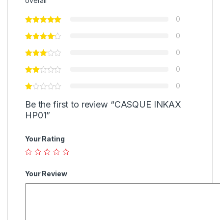
overall
0
0
0
0
0
Be the first to review “CASQUE INKAX
HP01”
Your Rating
Your Review