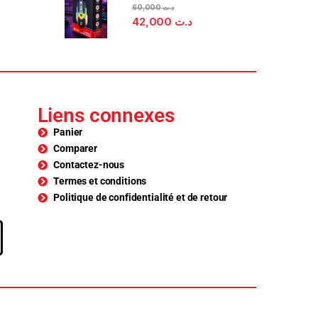
60,000
د.ت
42,000
د.ت
Liens connexes
Panier
Comparer
Contactez-nous
Termes et conditions
Politique de confidentialité et de retour