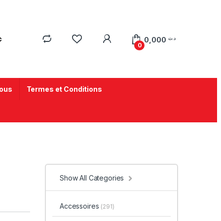
0,000
د.ت
0
ous
Termes et Conditions
Show All Categories
Accessoires
(291)