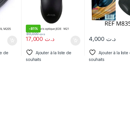
-
81%
89,000
د.ت
17,000
د.ت
4,000
د.ت
te de
Ajouter à la liste de
Ajouter à la liste
souhaits
souhaits