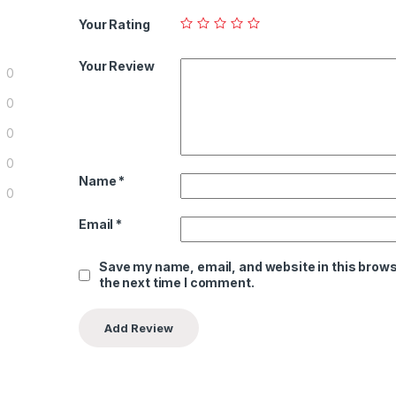
Your Rating
Your Review
0
0
0
0
Name
*
0
Email
*
Save my name, email, and website in this brows
the next time I comment.