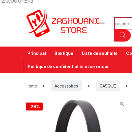
25,000
د.ت
Principal
Boutique
Liste de souhaits
Co
Politique de confidentialité et de retour
Home
Accessoires
CASQUE
-
28%