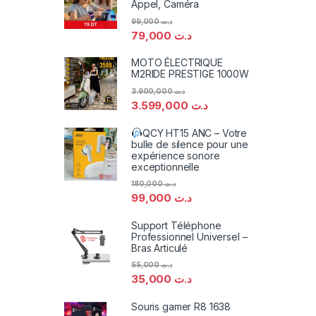
Appel, Caméra
99,000
د.ت
79,000
د.ت
MOTO ÉLECTRIQUE
M2RIDE PRESTIGE 1000W
3.900,000
د.ت
3.599,000
د.ت
QCY HT15 ANC – Votre
bulle de silence pour une
expérience sonore
exceptionnelle
180,000
د.ت
99,000
د.ت
Support Téléphone
Professionnel Universel –
Bras Articulé
55,000
د.ت
35,000
د.ت
Souris gamer R8 1638