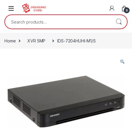
0
Home
XVR 5MP
IDS-7204HUHI-M1/S