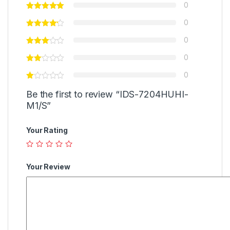
0
0
0
0
0
Be the first to review “IDS-7204HUHI-
M1/S”
Your Rating
Your Review