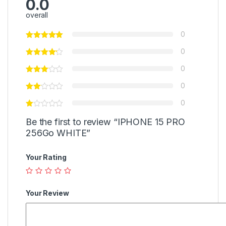
0.0
overall
0
0
0
0
0
Be the first to review “IPHONE 15 PRO
256Go WHITE”
Your Rating
Your Review