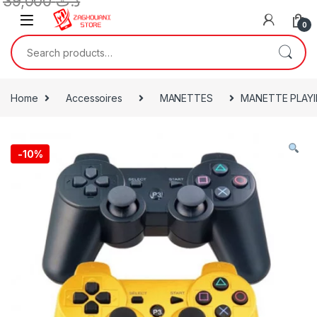
39,000
د.ت
0
Home
Accessoires
MANETTES
MANETTE PLAYII
-
10%