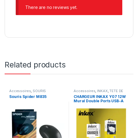
There are no reviews yet.
Related products
Accessoires
,
SOURIS
Accessoires
,
INKAX
,
TETE DE
CHARGEUR
Souris Spider M835
CHARGEUR INKAX Y07 12W
Mural Double Ports USB-A
avec Câble Pour téléphone
Mobile