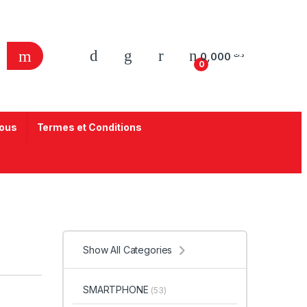
0,000
د.ت
0
ous
Termes et Conditions
Show All Categories
SMARTPHONE
(53)