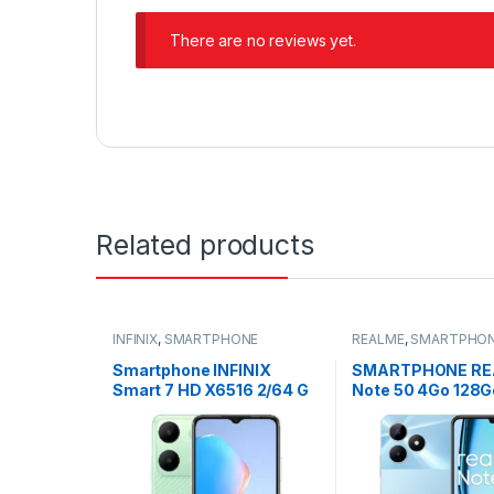
There are no reviews yet.
Related products
INFINIX
,
SMARTPHONE
REALME
,
SMARTPHO
Smartphone INFINIX
SMARTPHONE RE
Smart 7 HD X6516 2/64 G
Note 50 4Go 128G