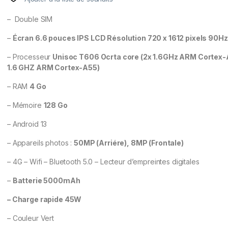
– Double SIM
–
Écran 6.6 pouces IPS LCD Résolution 720 x 1612 pixels 90Hz
– Processeur
Unisoc T606 Ocrta core (2x 1.6GHz ARM Cortex-
1.6 GHZ ARM Cortex-A55)
– RAM
4 Go
– Mémoire
128 Go
– Android 13
– Appareils photos :
50MP (Arriére), 8MP (
Frontale)
– 4G – Wifi – Bluetooth 5.0 – Lecteur d’empreintes digitales
–
Batterie 5000mAh
– Charge rapide 45W
– Couleur Vert