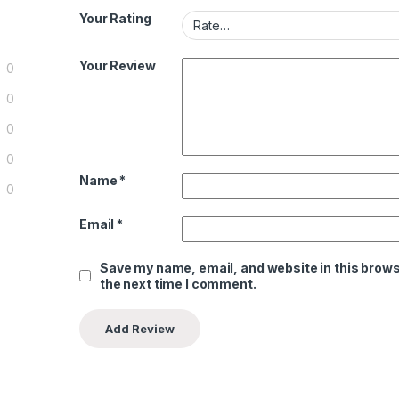
Your Rating
Your Review
0
0
0
0
Name
*
0
Email
*
Save my name, email, and website in this brows
the next time I comment.