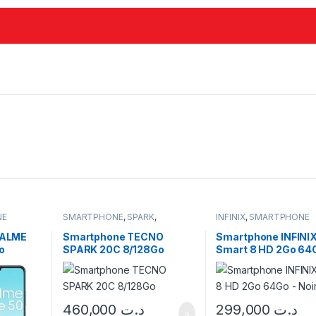
NE
SMARTPHONE
,
SPARK
,
INFINIX
,
SMARTPHONE
TECHNO
ALME
Smartphone TECNO
Smartphone INFINI
o
SPARK 20C 8/128Go
Smart 8 HD 2Go 64G
Noir
460,000
د.ت
299,000
د.ت