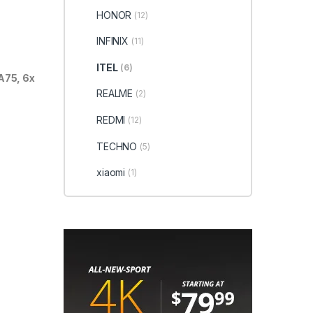
HONOR
(12)
INFINIX
(11)
ITEL
(6)
A75, 6x
REALME
(2)
REDMI
(12)
TECHNO
(5)
xiaomi
(1)