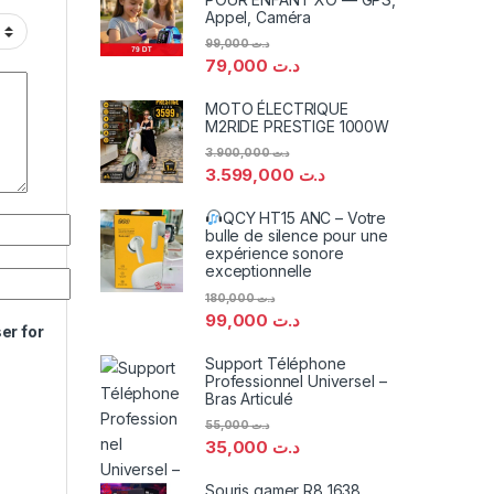
Appel, Caméra
99,000
د.ت
79,000
د.ت
MOTO ÉLECTRIQUE
M2RIDE PRESTIGE 1000W
3.900,000
د.ت
3.599,000
د.ت
QCY HT15 ANC – Votre
bulle de silence pour une
expérience sonore
exceptionnelle
180,000
د.ت
99,000
د.ت
er for
Support Téléphone
Professionnel Universel –
Bras Articulé
55,000
د.ت
35,000
د.ت
Souris gamer R8 1638