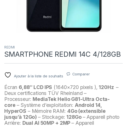
REDMI
SMARTPHONE REDMI 14C 4/128GB
Comparer
Ajouter à la liste de souhaits
Écran
6,88″ LCD IPS
(1640×720 pixels ),
120Hz
–
Deux certifications TÜV Rheinland –
Processeur:
MediaTek Helio G81-Ultra Octa-
core
– Système d’exploitation:
Android 14,
HyperOS
– Mémoire RAM:
4Go (extensible
jusqu’à 12Go)
– Stockage:
128Go
– Appareil photo
Arrière:
Dual AI 50MP + 2MP
– Appareil