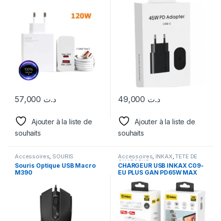
57,000
د.ت
49,000
د.ت
Ajouter à la liste de
Ajouter à la liste de
souhaits
souhaits
Accessoires
,
SOURIS
Accessoires
,
INKAX
,
TETE DE
CHARGEUR
Souris Optique USB Macro
CHARGEUR USB INKAX C09-
M390
EU PLUS GAN PD65W MAX
(USB + TYPE-C)