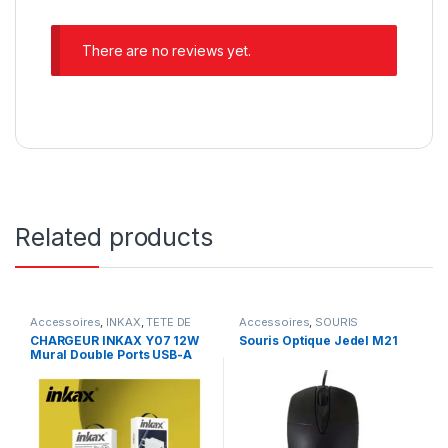
There are no reviews yet.
Related products
Accessoires
,
INKAX
,
TETE DE
Accessoires
,
SOURIS
CHARGEUR
CHARGEUR INKAX Y07 12W
Souris Optique Jedel M21
Mural Double Ports USB-A
avec Câble Pour téléphone
Mobile