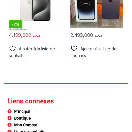
-
7%
4.500,000
د.ت
4.199,000
د.ت
2.499,000
د.ت
Ajouter à la liste de
Ajouter à la liste de
souhaits
souhaits
Liens connexes
Principal
Boutique
Mon Compte
Liste de souhaits