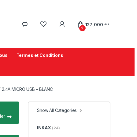
127,000
د.ت
2
ous
Termes et Conditions
 2.4A MICRO USB – BLANC
Show All Categories
ier
INKAX
(24)