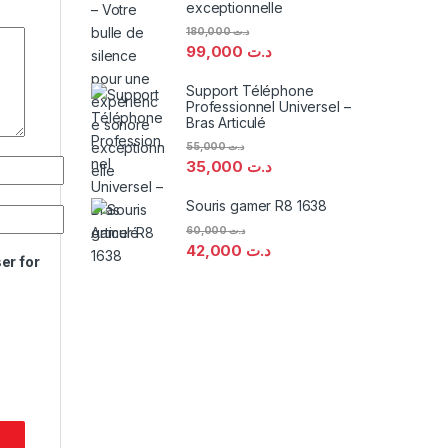
exceptionnelle
180,000
د.ت
99,000
د.ت
Support Téléphone
Professionnel Universel –
Bras Articulé
55,000
د.ت
35,000
د.ت
Souris gamer R8 1638
60,000
د.ت
42,000
د.ت
er for