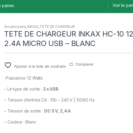
Voir le pan
 panier.
Accessoires
,
INKAX
,
TETE DE CHARGEUR
TETE DE CHARGEUR INKAX HC-10 1
2.4A MICRO USB – BLANC
Comparer
Ajouter à la liste de souhaits
-Puissance :12 Watts
– Le type de sortie :
2 x USB
– Tension d’entrée CA : 100 – 240 V | 50/60 Hz
– Tension de sortie :
DC 5 V, 2,4 A
– Couleur : Blanc