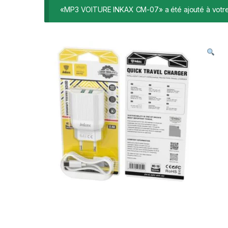
«MP3 VOITURE INKAX CM-07» a été ajouté à votre