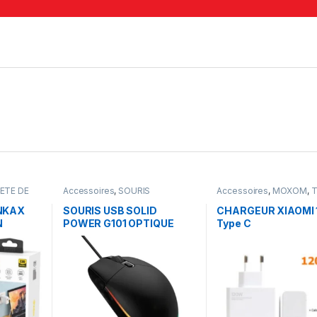
ETE DE
Accessoires
,
SOURIS
Accessoires
,
MOXOM
,
T
CHARGEUR
NKAX
SOURIS USB SOLID
CHARGEUR XIAOMI
N
POWER G101 OPTIQUE
Type C
 +
Gaming