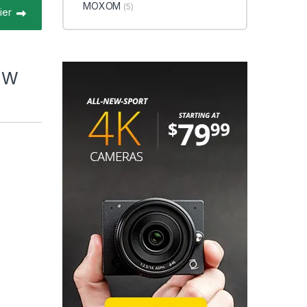
MOXOM
(5)
ier
2W