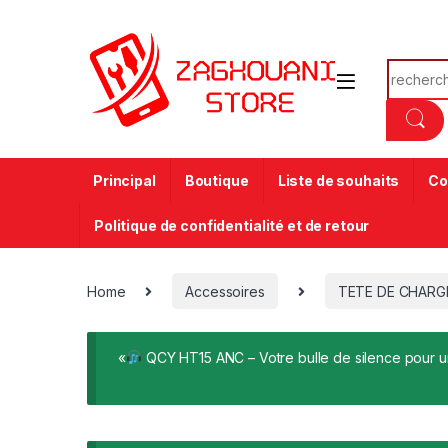
Principal
Boutique
Liste de souhaits
Co
Politique de confidentialité et de retour
Home
Accessoires
TETE DE CHARG
«
QCY HT15 ANC – Votre bulle de silence pour un