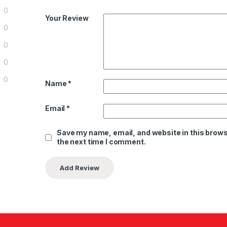
0
Your Review
0
0
0
0
Name
*
Email
*
Save my name, email, and website in this brows
the next time I comment.