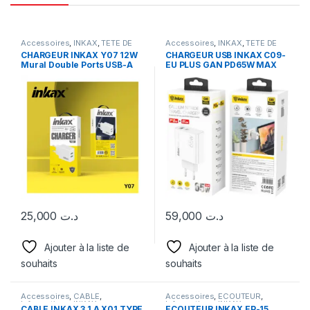
Accessoires
,
INKAX
,
TETE DE
Accessoires
,
INKAX
,
TETE DE
CHARGEUR
CHARGEUR
CHARGEUR INKAX Y07 12W
CHARGEUR USB INKAX C09-
Mural Double Ports USB-A
EU PLUS GAN PD65W MAX
avec Câble Pour téléphone
(USB + TYPE-C)
Mobile
25,000
د.ت
59,000
د.ت
Ajouter à la liste de
Ajouter à la liste de
souhaits
souhaits
Accessoires
,
CABLE
,
Accessoires
,
ECOUTEUR
,
Informatique
,
INKAX
Informatique
,
INKAX
CABLE INKAX 3.1 A X01 TYPE
ECOUTEUR INKAX EP-15