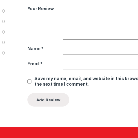
Your Review
0
0
0
0
Name
*
0
Email
*
Save my name, email, and website in this brows
the next time I comment.