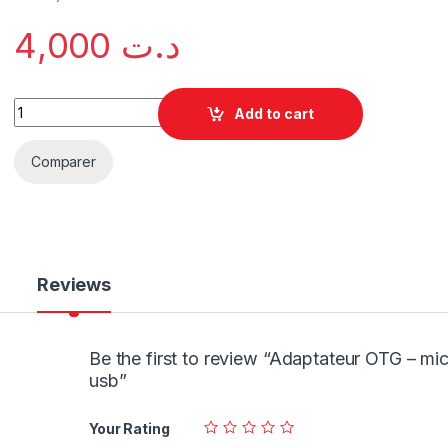
4,000
د.ت
Add to cart
Comparer
Reviews
Be the first to review “Adaptateur OTG – mi
usb”
Your Rating