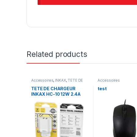
Related products
Accessoires
,
INKAX
,
TETE DE
Accessoires
CHARGEUR
TETE DE CHARGEUR
test
INKAX HC-10 12W 2.4A
MICRO USB – BLANC