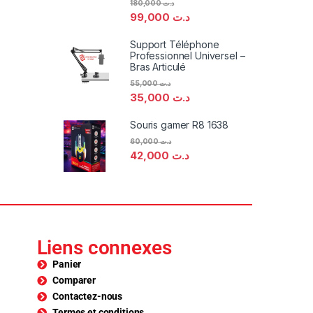
180,000
د.ت
99,000
د.ت
Support Téléphone
Professionnel Universel –
Bras Articulé
55,000
د.ت
35,000
د.ت
Souris gamer R8 1638
60,000
د.ت
42,000
د.ت
Liens connexes
Panier
Comparer
Contactez-nous
Termes et conditions