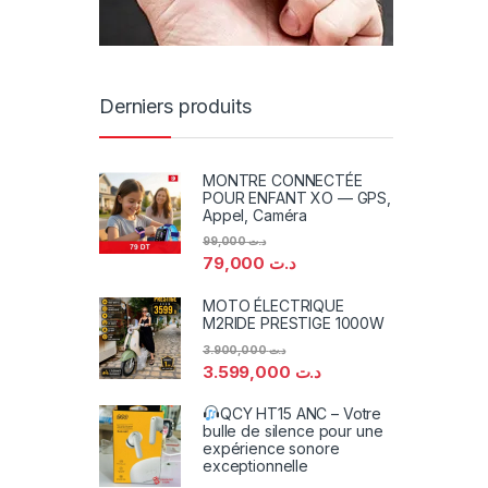
Derniers produits
MONTRE CONNECTÉE
POUR ENFANT XO — GPS,
Appel, Caméra
99,000
د.ت
79,000
د.ت
MOTO ÉLECTRIQUE
M2RIDE PRESTIGE 1000W
3.900,000
د.ت
3.599,000
د.ت
QCY HT15 ANC – Votre
bulle de silence pour une
expérience sonore
exceptionnelle