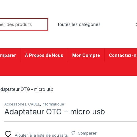
mparer
À Propos de Nous
Mon Compte
Contactez-n
daptateur OTG – micro usb
Accessoires
,
CABLE
,
Informatique
Adaptateur OTG – micro usb
Comparer
Ajouter à la liste de souhaits