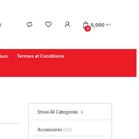
0,000
د.ت
0
ous
Termes et Conditions
Show All Categories
Accessoires
(291)