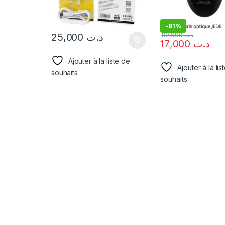
-
81%
25,000
د.ت
89,000
د.ت
17,000
د.ت
Ajouter à la liste de
Ajouter à la lis
souhaits
souhaits