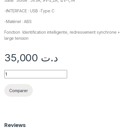
Saisir Sortie : 5V3A, 9V-2,2A, 12V-1,7A
-INTERFACE : USB -Type C
-Matériel : ABS
Fonction Identification intelligente, redressement synchrone +
large tension
35,000
د.ت
Comparer
Reviews