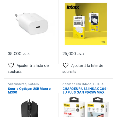
avec Câble Pour téléphone
Mobile
35,000
د.ت
25,000
د.ت
Ajouter à la liste de
Ajouter à la liste de
souhaits
souhaits
Accessoires
,
SOURIS
Accessoires
,
INKAX
,
TETE DE
CHARGEUR
Souris Optique USB Macro
CHARGEUR USB INKAX C09-
M390
EU PLUS GAN PD65W MAX
(USB + TYPE-C)