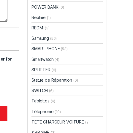
POWER BANK
(6)
Realme
(1)
REDMI
(3)
Samsung
(56)
SMARTPHONE
(53)
er for
Smartwatch
(4)
SPLITTER
(6)
Statue de Réparation
(0)
SWITCH
(6)
Tablettes
(4)
Téléphonie
(19)
TETE CHARGEUR VOITURE
(2)
XVR 2MP
(3)