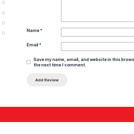
0
0
0
Name
*
0
Email
*
Save my name, email, and website in this brows
the next time I comment.