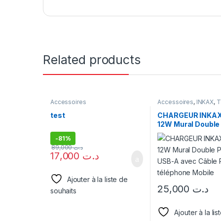
Related products
Accessoires
Accessoires
,
INKAX
,
T
CHARGEUR
test
CHARGEUR INKAX
12W Mural Double
USB-A avec Câble
-
81%
téléphone Mobile
89,000
د.ت
17,000
د.ت
Ajouter à la liste de
25,000
د.ت
souhaits
Ajouter à la lis