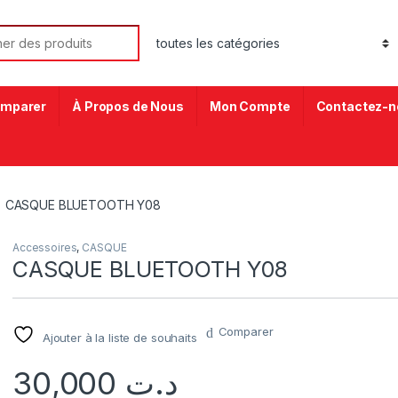
mparer
À Propos de Nous
Mon Compte
Contactez-n
CASQUE BLUETOOTH Y08
Accessoires
,
CASQUE
CASQUE BLUETOOTH Y08
Comparer
Ajouter à la liste de souhaits
30,000
د.ت