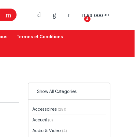
63,000
د.ت
4
ous
Termes et Conditions
Show All Categories
Accessoires
(291)
Accueil
(0)
Audio & Vidéo
(4)