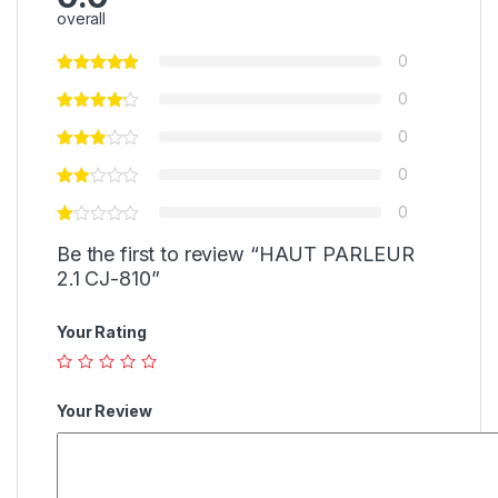
overall
0
0
0
0
0
Be the first to review “HAUT PARLEUR
2.1 CJ-810”
Your Rating
Your Review