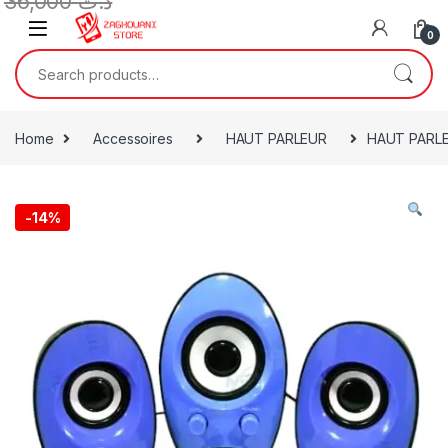
36,000
د.ت
0
Home
Accessoires
HAUT PARLEUR
HAUT PARLE
-
14%