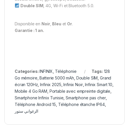
Double SIM
, 4G, Wi-Fi et Bluetooth 5.0.
Disponible en
Noir
,
Bleu
et
Or
.
Garantie : 1 an.
Categories:
INFINIX
,
Téléphonie
Tags:
128
Go mémoire
,
Batterie 5000 mAh
,
Double SIM
,
Grand
écran 120Hz
,
Infinix 2025
,
Infinix Noir
,
Infinix Smart 10
,
Mobile 4 Go RAM
,
Portable avec empreinte digitale
,
Smartphone Infinix Tunisie
,
Smartphone pas cher
,
Téléphone Android 15
,
Téléphone étanche IP64
,
الزغواني ستور