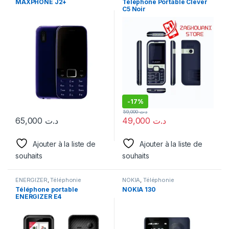
MAXPHONE J2+
Téléphone Portable Clever
C5 Noir
-
17%
59,000
د.ت
65,000
د.ت
49,000
د.ت
Ajouter à la liste de
Ajouter à la liste de
souhaits
souhaits
ENERGIZER
,
Téléphonie
NOKIA
,
Téléphonie
Téléphone portable
ΝΟΚΙΑ 130
ENERGIZER E4