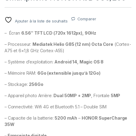
Comparer
Ajouter à la liste de souhaits
– Écran
6.56″ TFT LCD (
720x 1612px), 90Hz
– Processeur:
Mediatek Helio G85 (12 nm)
Octa Core
(Cortex-
A75 et 6×1,8 GHz Cortex-A55)
– Système d’exploitation:
Android 14, Magic OS 8
– Mémoire RAM:
6Go (extensible jusqu’à 12Go)
– Stockage:
256Go
– Appareil photo Arrière:
Dual 50MP + 2MP
, Frontale
5MP
– Connectivité: Wifi 4G et Bluetooth 5.1 – Double SIM
– Capacite de la batterie:
5200 mAh
–
HONOR SuperCharge
35W
– Empreinte digitale