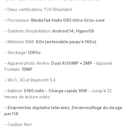
– Deux certifications TÜV Rheinland
– Processeur:
MediaTek Helio G81-Ultra Octa-core
– Système d’exploitation:
Android 14, HyperOS
– Mémoire RAM:
6Go (extensible jusqu’à 14Go)
– Stockage:
128Go
– Appareil photo Arrière:
Dual AI 50MP + 2MP
– Appareil
Frontale:
13MP
– Wi-Fi, 4G et Bluetooth 5.4
– Batterie:
5160 mAh
–
Charge rapide 18W
– Jusqu’à 22
heures de lecture vidéo
–
Empreintes digitales latérales, Déverrouillage du visage
par l’IA
– Couleur: Noir