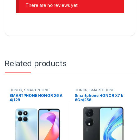
There are no reviews yet.
Related products
HONOR
,
SMARTPHONE
HONOR
,
SMARTPHONE
SMARTPHONE HONOR X6 A
Smartphone HONOR X7 b
4/128
6Go/256