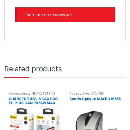
There are no reviews yet.
Related products
Accessoires
,
INKAX
,
TETE DE
Accessoires
,
SOURIS
CHARGEUR
CHARGEUR USB INKAX C09-
Souris Optique MACRO M555
EU PLUS GAN PD65W MAX
(USB + TYPE-C)