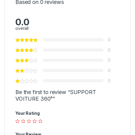
Based on 0 reviews
0.0
overall
0
0
0
0
0
Be the first to review “SUPPORT
VOITURE 360°”
Your Rating
Your Review