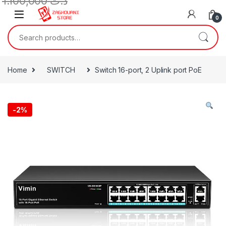
1.100,000
د.ت
0
Home
SWITCH
Switch 16-port, 2 Uplink port PoE
-
2%