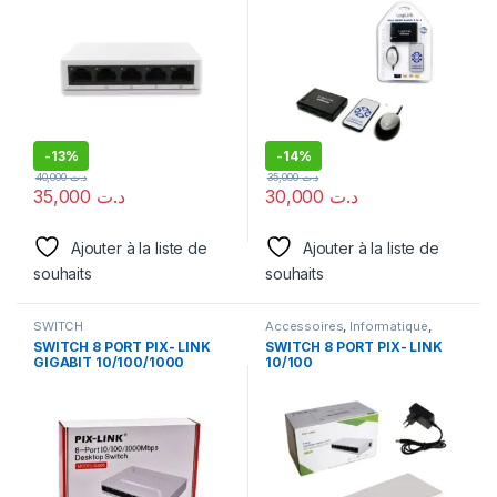
-
13%
-
14%
40,000
د.ت
35,000
د.ت
35,000
د.ت
30,000
د.ت
Ajouter à la liste de
Ajouter à la liste de
souhaits
souhaits
SWITCH
Accessoires
,
Informatique
,
SWITCH
SWITCH 8 PORT PIX- LINK
SWITCH 8 PORT PIX- LINK
GIGABIT 10/100/1000
10/100