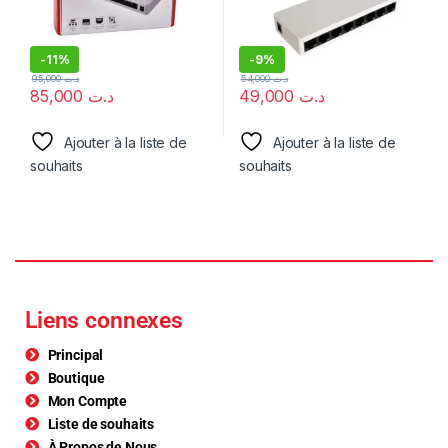
-
11%
-
9%
95,000
د.ت
54,000
د.ت
85,000
د.ت
49,000
د.ت
Ajouter à la liste de
Ajouter à la liste de
souhaits
souhaits
Liens connexes
Principal
Boutique
Mon Compte
Liste de souhaits
À Propos de Nous