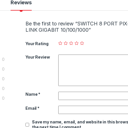
Reviews
Be the first to review “SWITCH 8 PORT PIX
LINK GIGABIT 10/100/1000”
Your Rating
Your Review
0
0
0
0
Name
*
0
Email
*
Save my name, email, and website in this brows
the next time I comment.