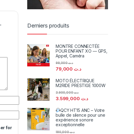
-
Derniers produits
MONTRE CONNECTÉE
POUR ENFANT XO — GPS,
Appel, Caméra
99,000
د.ت
79,000
د.ت
MOTO ÉLECTRIQUE
M2RIDE PRESTIGE 1000W
3.900,000
د.ت
3.599,000
د.ت
QCY HT15 ANC – Votre
bulle de silence pour une
expérience sonore
exceptionnelle
er for
180,000
د.ت