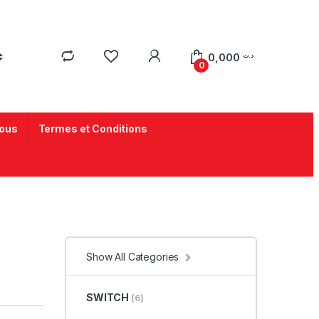
0,000
د.ت
0
ous
Termes et Conditions
Show All Categories
SWITCH
(6)