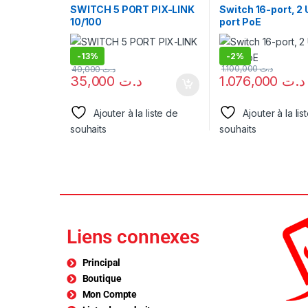
SWITCH 5 PORT PIX-LINK
Switch 16-port, 2 
10/100
port PoE
-
13%
-
2%
1.100,000
د.ت
40,000
د.ت
35,000
د.ت
1.076,000
د.ت
Ajouter à la liste de
Ajouter à la lis
souhaits
souhaits
Liens connexes
Principal
Boutique
Mon Compte