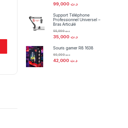
99,000
د.ت
Support Téléphone
Professionnel Universel –
Bras Articulé
55,000
د.ت
35,000
د.ت
Souris gamer R8 1638
60,000
د.ت
42,000
د.ت