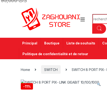
95,000
د.ت
Principal
Boutique
Liste de souhaits
Co
Politique de confidentialité et de retour
Home
SWITCH
SWITCH 8 PORT PIX- L
-
11%