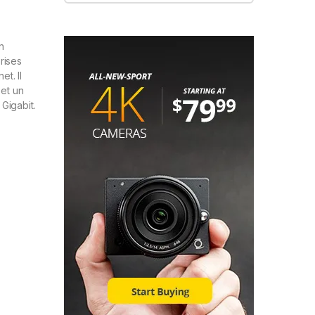
n
rises
t. Il
 et un
Gigabit.