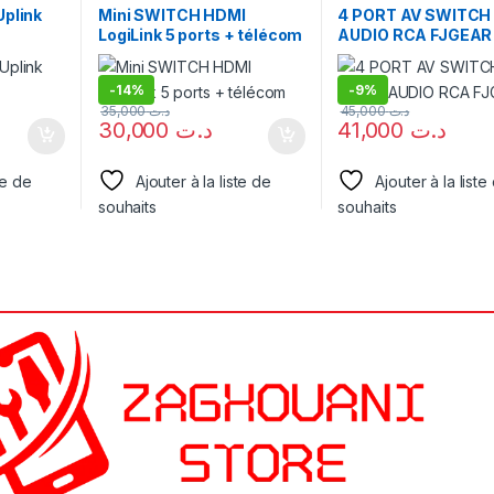
Uplink
Mini SWITCH HDMI
4 PORT AV SWITCH
LogiLink 5 ports + télécom
AUDIO RCA FJGEAR
-
14%
-
9%
35,000
د.ت
45,000
د.ت
30,000
د.ت
41,000
د.ت
te de
Ajouter à la liste de
Ajouter à la liste
souhaits
souhaits