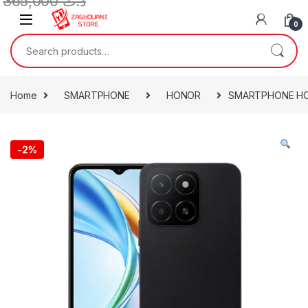
365,000
د.ت
0
Home
SMARTPHONE
HONOR
SMARTPHONE HO
-
2%