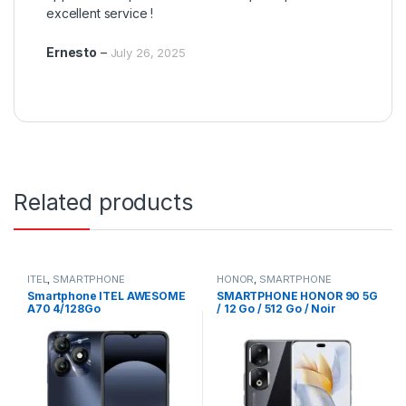
excellent service !
Ernesto
–
July 26, 2025
Related products
ITEL
,
SMARTPHONE
HONOR
,
SMARTPHONE
Smartphone ITEL AWESOME
SMARTPHONE HONOR 90 5G
A70 4/128Go
/ 12 Go / 512 Go / Noir