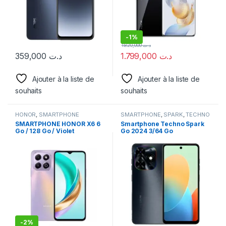
-
1%
1.820,000
د.ت
359,000
د.ت
1.799,000
د.ت
Ajouter à la liste de
Ajouter à la liste de
souhaits
souhaits
HONOR
,
SMARTPHONE
SMARTPHONE
,
SPARK
,
TECHNO
SMARTPHONE HONOR X6 6
Smartphone Techno Spark
Go / 128 Go / Violet
Go 2024 3/64 Go
-
2%