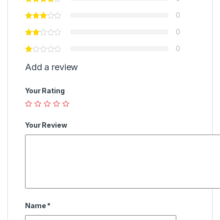
0
0
0
Add a review
Your Rating
Your Review
Name
*