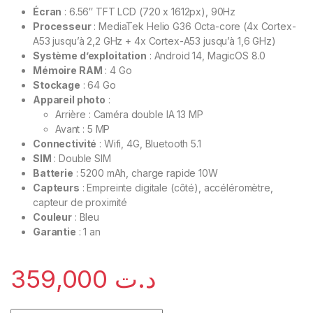
Écran
: 6.56″ TFT LCD (720 x 1612px), 90Hz
Processeur
: MediaTek Helio G36 Octa-core (4x Cortex-
A53 jusqu’à 2,2 GHz + 4x Cortex-A53 jusqu’à 1,6 GHz)
Système d’exploitation
: Android 14, MagicOS 8.0
Mémoire RAM
: 4 Go
Stockage
: 64 Go
Appareil photo
:
Arrière : Caméra double IA 13 MP
Avant : 5 MP
Connectivité
: Wifi, 4G, Bluetooth 5.1
SIM
: Double SIM
Batterie
: 5200 mAh, charge rapide 10W
Capteurs
: Empreinte digitale (côté), accéléromètre,
capteur de proximité
Couleur
: Bleu
Garantie
: 1 an
359,000
د.ت