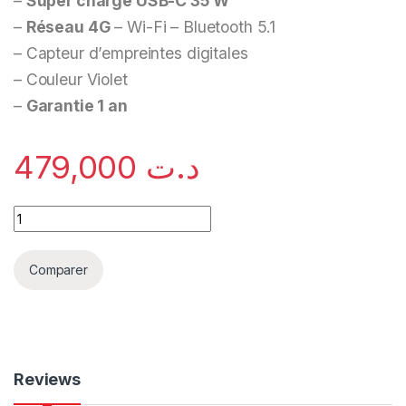
–
Super charge USB-C 35 W
–
Réseau 4G
– Wi-Fi – Bluetooth 5.1
– Capteur d’empreintes digitales
– Couleur Violet
–
Garantie 1 an
479,000
د.ت
Comparer
Reviews