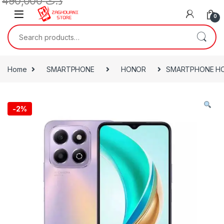
490,000
د.ت
0
Home
SMARTPHONE
HONOR
SMARTPHONE HONO
-
2%