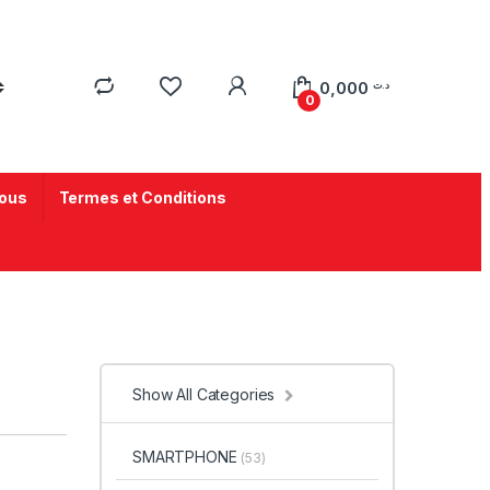
0,000
د.ت
0
ous
Termes et Conditions
Show All Categories
SMARTPHONE
(53)