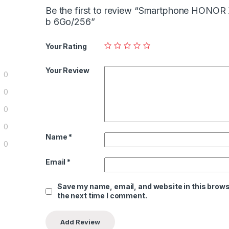
Be the first to review “Smartphone HONOR
b 6Go/256”
Your Rating
Your Review
0
0
0
0
Name
*
0
Email
*
Save my name, email, and website in this brows
the next time I comment.