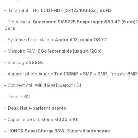
– Écran
6.8″ TFT LCD FHD+
(
2412x 1080px
),
90Hz
– Processeur:
Qualcomm SM6225 Snapdragon 680 4G (6 nm) 
Core
– Système d’exploitation:
Android 13, magicOS 7.2
– Mémoire RAM:
6Go (extensible jusqu’à 12Go)
– Stockage:
256Go
– Appareil photo Arrière:
Trio 108MP + 5MP + 2MP
, Frontale
8M
– Connectivité: Wifi
4G
et Bluetooth 5.1
– Double SIM
–
Deux Haut-parleurs stéréo
– Capacite de la batterie:
6000 mAh
– HONOR SuperCharge 35W
3 jours d’autonomie