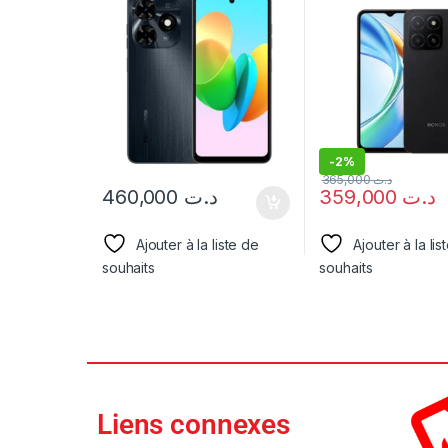
-
2%
365,000
د.ت
460,000
د.ت
359,000
د.ت
Ajouter à la liste de
Ajouter à la lis
souhaits
souhaits
Liens connexes