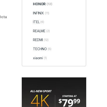
HONOR
(12)
INFINIX
(11)
Octa
ITEL
(6)
REALME
(2)
REDMI
(12)
TECHNO
(5)
P
xiaomi
(1)