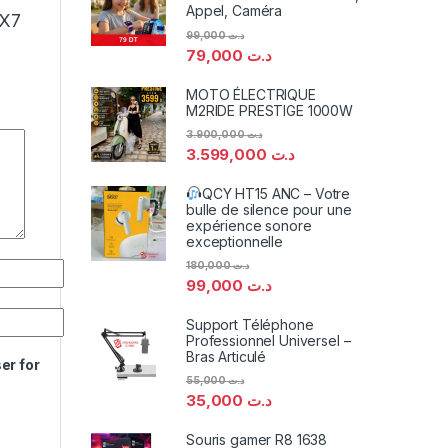
Appel, Caméra
 X7
99,000
د.ت
79,000
د.ت
MOTO ÉLECTRIQUE
M2RIDE PRESTIGE 1000W
3.900,000
د.ت
3.599,000
د.ت
QCY HT15 ANC – Votre
bulle de silence pour une
expérience sonore
exceptionnelle
180,000
د.ت
99,000
د.ت
Support Téléphone
Professionnel Universel –
Bras Articulé
er for
55,000
د.ت
35,000
د.ت
Souris gamer R8 1638