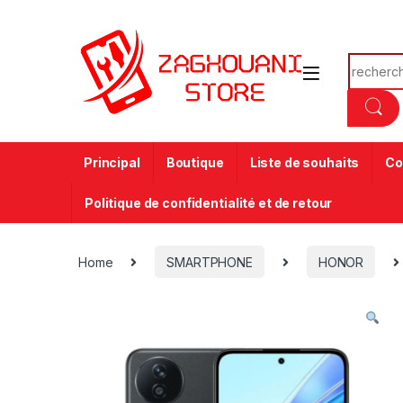
Principal
Boutique
Liste de souhaits
Co
Politique de confidentialité et de retour
Home
SMARTPHONE
HONOR