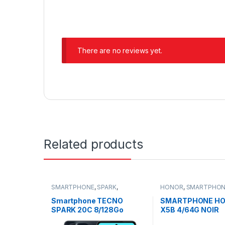
There are no reviews yet.
Related products
SMARTPHONE
,
SPARK
,
HONOR
,
SMARTPHON
TECHNO
Smartphone TECNO
SMARTPHONE H
SPARK 20C 8/128Go
X5B 4/64G NOIR