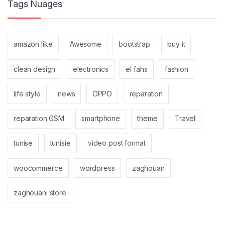
Tags Nuages
amazon like
Awesome
bootstrap
buy it
clean design
electronics
el fahs
fashion
life style
news
OPPO
reparation
reparation GSM
smartphone
theme
Travel
tunise
tunisie
video post format
woocommerce
wordpress
zaghouan
zaghouani store